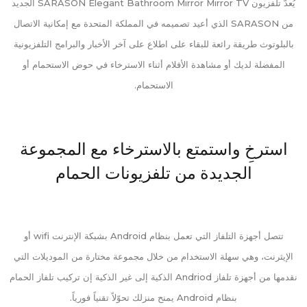
يُعدّ تلفزيون SARASON Elegant Bathroom Mirror Mirror TV الجديد
من SARASON الذي أعيد تصميمه في المملكة المتحدة مع إمكانية الاتصال
بالبلوتوث طريقة رائعة للبقاء على اطلاع على آخر الأخبار والبرامج التلفزيونية
المفضلة لديك أو مشاهدة الأفلام أثناء الاسترخاء في حوض الاستحمام أو
الاستحمام.
استرخِ واستمتع بالاسترخاء مع المجموعة
الجديدة من تلفزيونات الحمام
تتصل أجهزة التلفاز التي تعمل بنظام Android بشبكة الإنترنت wifi أو
الإيثرنت، وهي سهلة الاستخدام من خلال مجموعة مختارة من الموديلات التي
نقدمها من أجهزة تلفاز Andriod الذكية إلى غير الذكية إن تركيب تلفاز الحمام
بنظام Android يمنح منزلك تحوّلاً تقنياً فورياً.