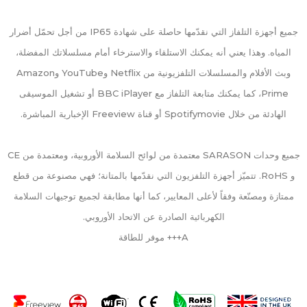
جميع أجهزة التلفاز التي نقدّمها حاصلة على شهادة IP65 من أجل تحمّل أضرار
المياه. وهذا يعني أنه يمكنك الاستلقاء والاسترخاء أمام مسلسلاتك المفضلة،
وبث الأفلام والمسلسلات التلفزيونية من Netflix وYouTube وAmazon
Prime، كما يمكنك متابعة التلفاز مع BBC iPlayer أو تشغيل الموسيقى
الهادئة من خلال Spotifymovie أو قناة Freeview الإخبارية المباشرة.
جميع وحدات SARASON معتمدة من لوائح السلامة الأوروبية، ومعتمدة من CE
و RoHS. تتميّز أجهزة التلفزيون التي نقدّمها بالمتانة؛ فهي مصنوعة من قطع
ممتازة ومصنّعة وفقاً لأعلى المعايير، كما أنها مطابقة لجميع توجيهات السلامة
الكهربائية الصادرة عن الاتحاد الأوروبي.
A+++ موفر للطاقة