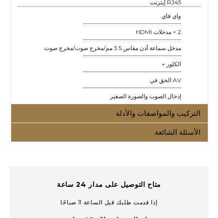
RJ45 إيثرنت
واي فاي
2 × مدخلات HDMI
مدخل سماعة أذن مقاس 3.5 مم/مخرج صوت/مخرج صوت
الكلور +
AV الحق في
إدخال الصوت والصورة الصغير
التركيب والمواصفات والأدلة
الأسئلة الشائعة
متاح التوصيل على مدار 24 ساعة
إذا قدمت طلبك قبل الساعة 11 صباحًا