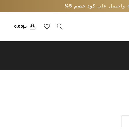
واحصل على
كود خصم 5%
0
0
د.إ
0.00